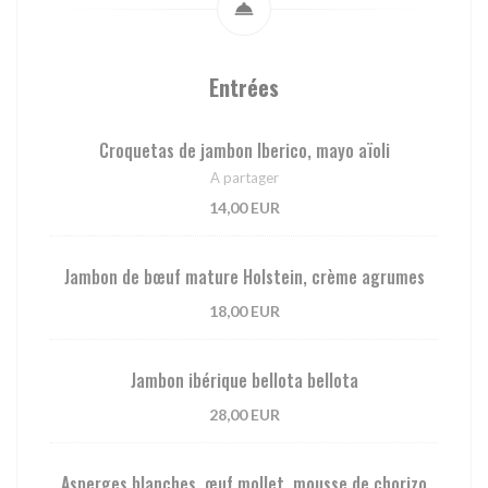
Entrées
Croquetas de jambon Iberico, mayo aïoli
A partager
14,00 EUR
Jambon de bœuf mature Holstein, crème agrumes
18,00 EUR
Jambon ibérique bellota bellota
28,00 EUR
Asperges blanches, œuf mollet, mousse de chorizo