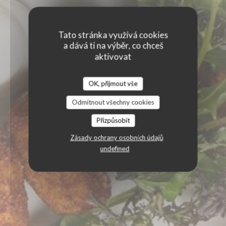
Tato stránka využívá cookies
a dává ti na výběr, co chceš
aktivovat
OK, přijmout vše
Odmítnout všechny cookies
Přizpůsobit
Zásady ochrany osobních údajů
undefined