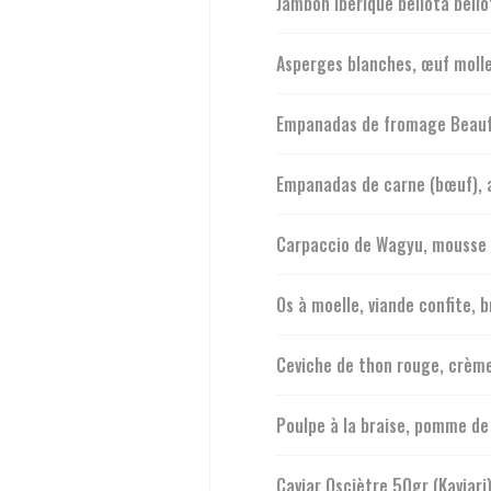
Jambon ibérique bellota bello
Asperges blanches, œuf molle
Empanadas de fromage Beauf
Empanadas de carne (bœuf),
Carpaccio de Wagyu, mousse 
Os à moelle, viande confite, 
Ceviche de thon rouge, crèm
Poulpe à la braise, pomme de
Caviar Osciètre 50gr (Kaviari)