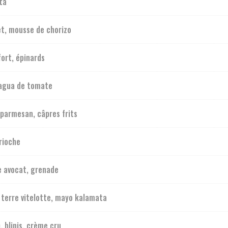
ta
t, mousse de chorizo
ort, épinards
 agua de tomate
parmesan, câpres frits
brioche
e avocat, grenade
 terre vitelotte, mayo kalamata
, blinis, crème cru