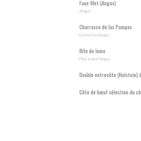
Faux filet (Angus)
Angus
Churrasco de las Pampas
Entrecôte Angus
Bife de lomo
Filet bœuf Angus
Double entrecôte (Holstein) 
Côte de bœuf sélection du ch
Côte de bœuf sélection du c
Côte de bœuf Galice maturée