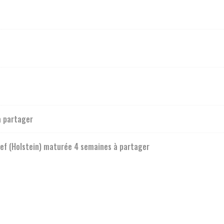
à partager
ef (Holstein) maturée 4 semaines à partager
hef (Kød) maturée 5 semaines à partager
 8 semaines à partager