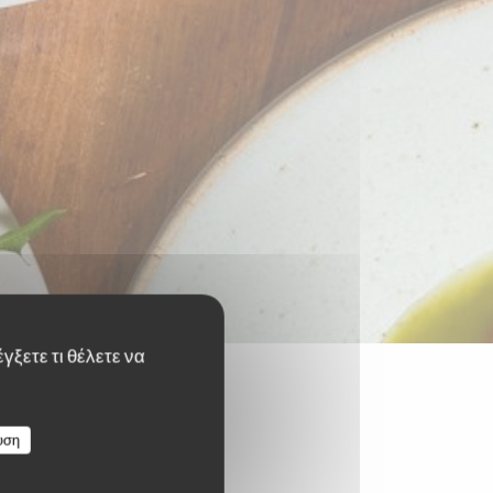
γξετε τι θέλετε να
υση