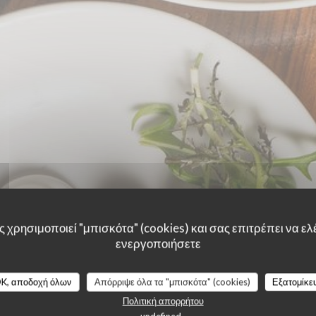
 χρησιμοποιεί "μπισκότα" (cookies) και σας επιτρέπει να ελέ
ενεργοποιήσετε
K, αποδοχή όλων
Απόρριψε όλα τα "μπισκότα" (cookies)
Εξατομίκε
À LA CARTE
Formule déjeuner
Πολιτική απορρήτου