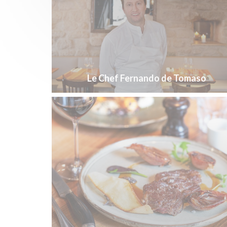
Le Chef Fernando de Tomaso