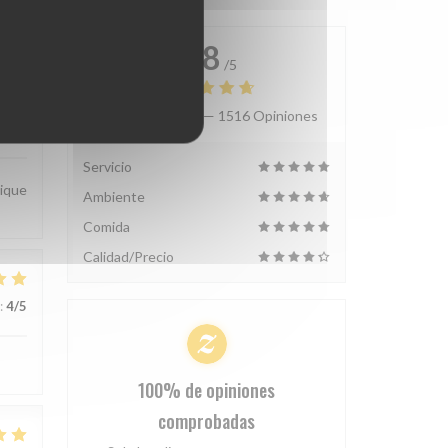
4.8
/5
Valoración media —
1516 Opiniones
:
4
/5
Servicio
hique
Ambiente
Comida
Calidad/Precio
:
4
/5
100% de opiniones
comprobadas