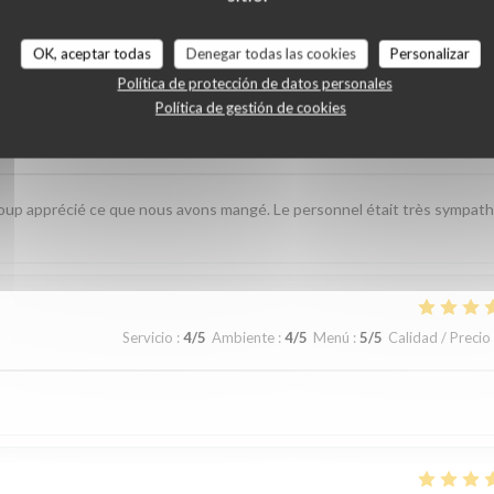
es de nuestros clientes
OK, aceptar todas
Denegar todas las cookies
Personalizar
Política de protección de datos personales
Política de gestión de cookies
Servicio
:
4
/5
Ambiente
:
4
/5
Menú
:
5
/5
Calidad / Precio
up apprécié ce que nous avons mangé. Le personnel était très sympat
Servicio
:
4
/5
Ambiente
:
4
/5
Menú
:
5
/5
Calidad / Precio