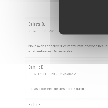
Las opinion
Céleste
B
2026-01-03
- 20:00 - Invitados 2
Nous avons découvert ce restaurant et avons beauco
et attentionné. On reviendra
Camille
B
2025-12-31
- 19:15 - Invitados 2
Repas excellent, de très bonne qualité
Robin
P