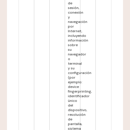
de
sesión,
conexión
y
navegación
por
Internet,
incluyendo
información
sobre
su
navegador
o
terminal
y su
configuración
(por
ejemplo:
device
fingerprinting,
identificador
único
del
dispositivo,
resolución
de
pantalla,
sistema