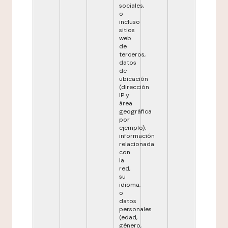
sociales,
o
incluso
sitios
web
de
terceros,
datos
de
ubicación
(dirección
IP y
área
geográfica
por
ejemplo),
información
relacionada
con
la
red,
su
idioma,
o
datos
personales
(edad,
género,