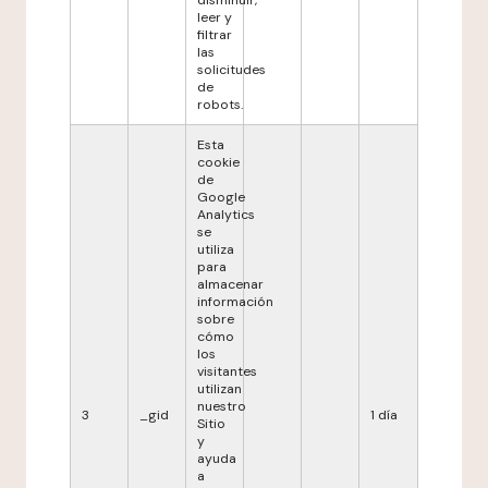
disminuir,
leer y
filtrar
las
solicitudes
de
robots.
Esta
cookie
de
Google
Analytics
se
utiliza
para
almacenar
información
sobre
cómo
los
visitantes
utilizan
nuestro
3
_gid
1 día
Sitio
y
ayuda
a