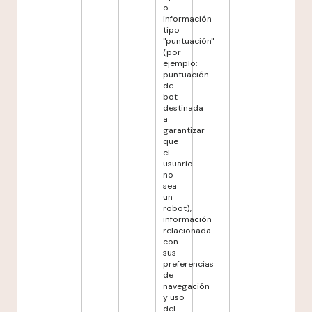
o
información
tipo
"puntuación"
(por
ejemplo:
puntuación
de
bot
destinada
a
garantizar
que
el
usuario
no
sea
un
robot),
información
relacionada
con
sus
preferencias
de
navegación
y uso
del