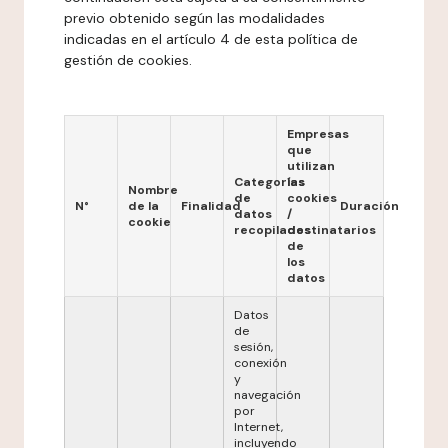
previo obtenido según las modalidades
indicadas en el artículo 4 de esta política de
gestión de cookies.
Empresas
que
utilizan
Categorías
las
Nombre
de
cookies
N°
de la
Finalidad
Duración
datos
/
cookie
recopilados
destinatarios
de
los
datos
Datos
de
sesión,
conexión
y
navegación
por
Internet,
incluyendo