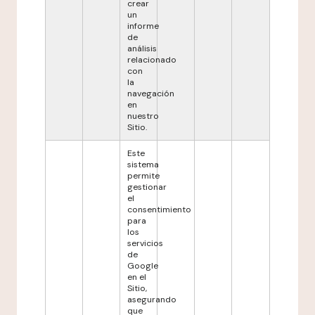
crear
un
informe
de
análisis
relacionado
con
la
navegación
en
nuestro
Sitio.
Este
sistema
permite
gestionar
el
consentimiento
para
los
servicios
de
Google
en el
Sitio,
asegurando
que