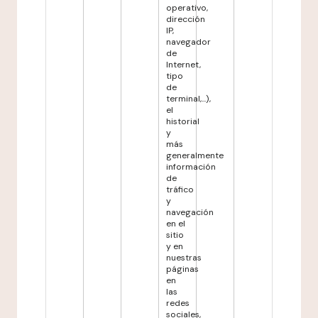
operativo,
dirección
IP,
navegador
de
Internet,
tipo
de
terminal,...),
el
historial
y
más
generalmente
información
de
tráfico
y
navegación
en el
sitio
y en
nuestras
páginas
en
las
redes
sociales,