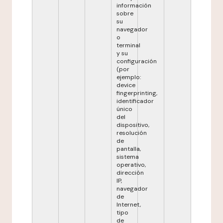
información
sobre
su
navegador
o
terminal
y su
configuración
(por
ejemplo:
device
fingerprinting,
identificador
único
del
dispositivo,
resolución
de
pantalla,
sistema
operativo,
dirección
IP,
navegador
de
Internet,
tipo
de