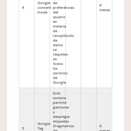
Google
las
6
4
consent
preferencias
meses
mode
del
usuario
en
materia
de
recopilación
de
datos
se
respeten
en
todos
los
servicios
de
Google.
Este
sistema
permite
gestionar
y
desplegar
etiquetas
Google
(fragmentos
6
5
Tag
de
meses