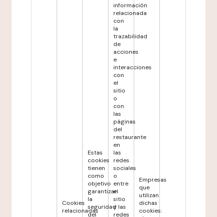
información
relacionada
con
la
trazabilidad
de
acciones
e
interacciones
con
el
sitio
o
con
las
páginas
del
restaurante
en
Estas
las
cookies
redes
tienen
sociales
como
o
Empresas
objetivo
entre
que
garantizar
el
utilizan
la
sitio
Cookies
dichas
seguridad
y las
relacionadas
cookies:
del
redes