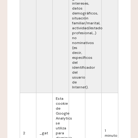
intereses,
datos
demográficos,
situación
familiar/marital,
actividad/estado
profesional,...)
no
nominativos
(es
decir,
específicos
del
identificador
del
usuario
de
Internet).
Esta
cookie
de
Google
Analytics
se
utiliza
1
2
_gat
para
minuto