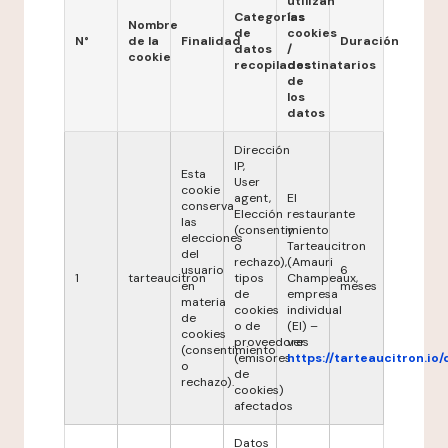
utilizan
Categorías
las
Nombre
de
cookies
N°
de la
Finalidad
Duración
datos
/
cookie
recopilados
destinatarios
de
los
datos
Dirección
IP,
Esta
User
cookie
agent,
El
conserva
Elección
restaurante
las
(consentimiento
y
elecciones
o
Tarteaucitron
del
rechazo),
(Amauri
usuario
6
1
tarteaucitron
tipos
Champeaux,
en
meses
de
empresa
materia
cookies
individual
de
o de
(EI) –
cookies
proveedores
ver
(consentimiento
(emisores
https://tarteaucitron.io/
o
de
rechazo).
cookies)
afectados
Datos