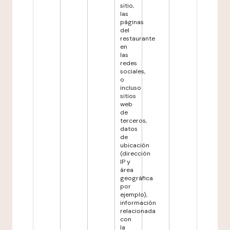
sitio,
las
páginas
del
restaurante
en
las
redes
sociales,
o
incluso
sitios
web
de
terceros,
datos
de
ubicación
(dirección
IP y
área
geográfica
por
ejemplo),
información
relacionada
con
la