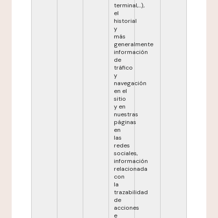
terminal,...),
el
historial
y
más
generalmente
información
de
tráfico
y
navegación
en el
sitio
y en
nuestras
páginas
en
las
redes
sociales,
información
relacionada
con
la
trazabilidad
de
acciones
e