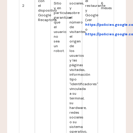
con
el
Sitio
sociales,
6
2
el
restaurante
y, en
y
meses
dispositivo
y
particular,
sobre
Google
Google
garantizar
el
Recaptcha
(ver
que
número
https://policies.google.
el
de
o
usuario
visitantes,
https://policies.google.
no
el
sea
origen
un
de
robot.
los
usuarios
y las
páginas
visitadas,
información
tipo
"identificadores"
vinculada
a su
terminal,
su
hardware,
redes
sociales
o su
sistema
operativo,