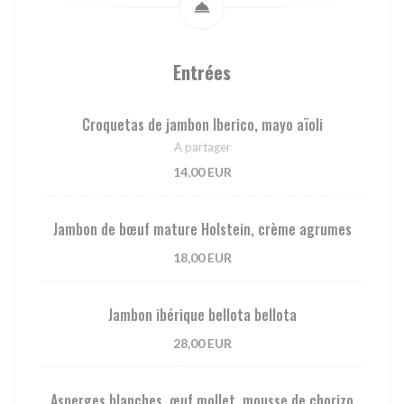
Entrées
Croquetas de jambon Iberico, mayo aïoli
A partager
14,00 EUR
Jambon de bœuf mature Holstein, crème agrumes
18,00 EUR
Jambon ibérique bellota bellota
28,00 EUR
Asperges blanches, œuf mollet, mousse de chorizo