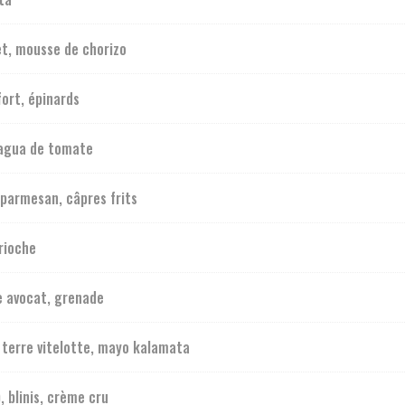
t, mousse de chorizo
ort, épinards
 agua de tomate
parmesan, câpres frits
brioche
e avocat, grenade
 terre vitelotte, mayo kalamata
, blinis, crème cru