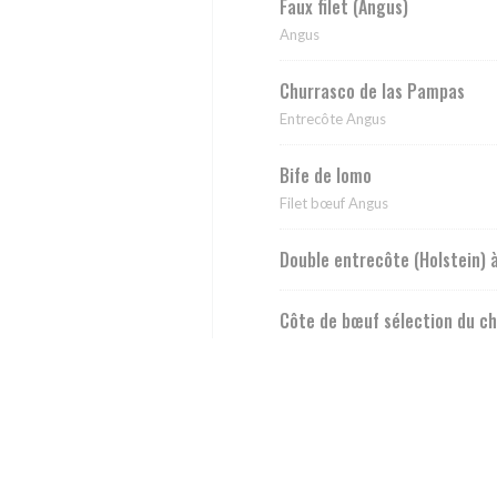
Faux filet (Angus)
Angus
Churrasco de las Pampas
Entrecôte Angus
Bife de lomo
Filet bœuf Angus
Double entrecôte (Holstein) 
Côte de bœuf sélection du ch
Côte de bœuf sélection du c
Côte de bœuf Galice maturée