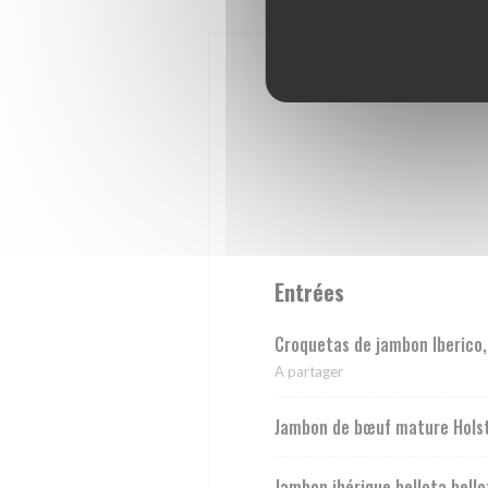
Entrées
Croquetas de jambon Iberico,
A partager
Jambon de bœuf mature Hols
Jambon ibérique bellota bello