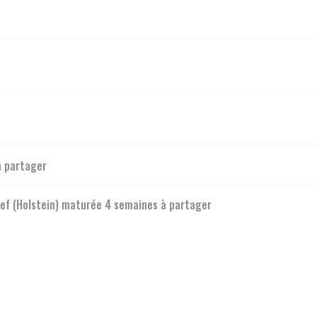
à partager
ef (Holstein) maturée 4 semaines à partager
hef (Kød) maturée 5 semaines à partager
 8 semaines à partager