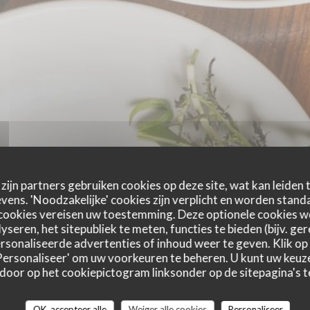
zijn partners gebruiken cookies op deze site, wat kan leiden
ens. 'Noodzakelijke' cookies zijn verplicht en worden standa
cookies vereisen uw toestemming. Deze optionele cookies 
yseren, het sitepubliek te meten, functies te bieden (bijv. ge
sonaliseerde advertenties of inhoud weer te geven. Klik op '
 'Personaliseer' om uw voorkeuren te beheren. U kunt uw keu
 door op het cookiepictogram linksonder op de sitepagina's te
À LA CARTE
Formule déjeuner
OK, accepteer alle
Weiger alle cookies
Personaliseer