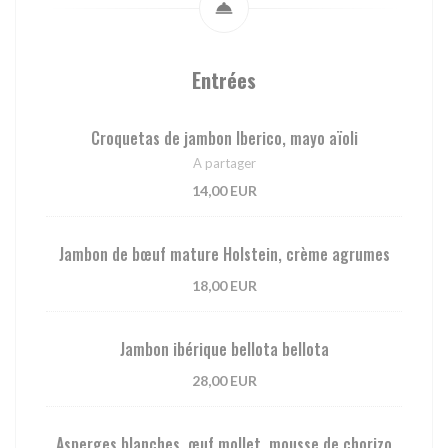
Entrées
Croquetas de jambon Iberico, mayo aïoli
A partager
14,00 EUR
Jambon de bœuf mature Holstein, crème agrumes
18,00 EUR
Jambon ibérique bellota bellota
28,00 EUR
Asperges blanches, œuf mollet, mousse de chorizo