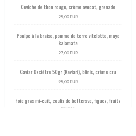
Ceviche de thon rouge, crème avocat, grenade
25,00 EUR
Poulpe à la braise, pomme de terre vitelotte, mayo
kalamata
27,00 EUR
Caviar Osciètre 50gr (Kaviari), blinis, crème cru
95,00 EUR
Foie gras mi-cuit, coulis de betterave, figues, fruits
rouges
36,00 EUR