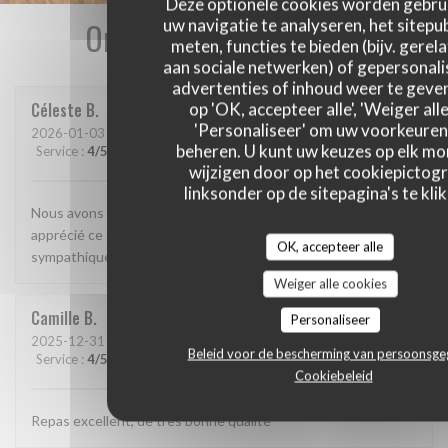
Deze optionele cookies worden gebru
Onze gastbeoordelingen
uw navigatie te analyseren, het sitepub
meten, functies te bieden (bijv. gerel
aan sociale netwerken) of gepersonal
advertenties of inhoud weer te geven
Céleste
B
op 'OK, accepteer alle', 'Weiger alle
'Personaliseer' om uw voorkeuren
2026-01-03
- 20:00 - Gasten 2
beheren. U kunt uw keuzes op elk m
Service
:
4
/5
Atmosfeer
:
4
/5
Keuken
:
5
/5
Kwaliteit / Prijs
:
4
/5
wijzigen door op het cookiepictog
linksonder op de sitepagina's te klik
Nous avons découvert ce restaurant et avons beaucoup
apprécié ce que nous avons mangé. Le personnel était très
OK, accepteer alle
sympathique et attentionné. On reviendra
Weiger alle cookies
Camille
B
Personaliseer
2025-12-31
- 19:15 - Gasten 2
Beleid voor de bescherming van persoonsg
Service
:
4
/5
Atmosfeer
:
4
/5
Keuken
:
5
/5
Kwaliteit / Prijs
:
4
/5
Cookiebeleid
Repas excellent, de très bonne qualité