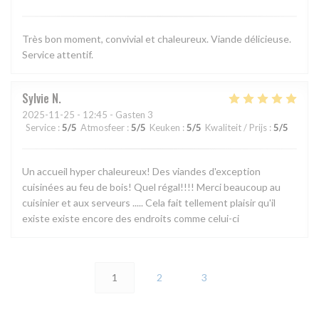
Très bon moment, convivial et chaleureux. Viande délicieuse.
Service attentif.
Sylvie
N
2025-11-25
- 12:45 - Gasten 3
Service
:
5
/5
Atmosfeer
:
5
/5
Keuken
:
5
/5
Kwaliteit / Prijs
:
5
/5
Un accueil hyper chaleureux! Des viandes d'exception
cuisinées au feu de bois! Quel régal!!!! Merci beaucoup au
cuisinier et aux serveurs ..... Cela fait tellement plaisir qu'il
existe existe encore des endroits comme celui-ci
1
2
3