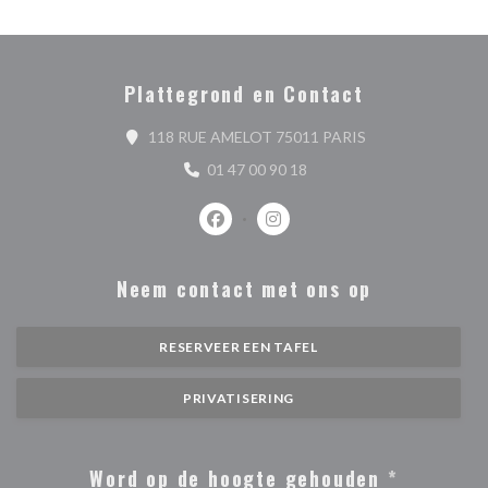
Plattegrond en Contact
((opent in een nie
118 RUE AMELOT 75011 PARIS
01 47 00 90 18
Facebook ((opent in een nieuw venste
Instagram ((opent in een nieu
Neem contact met ons op
RESERVEER EEN TAFEL
PRIVATISERING
Word op de hoogte gehouden
*