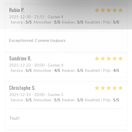
Robin
P
2025-12-30
- 21:15 - Gasten 4
Service
:
5
/5
Atmosfeer
:
5
/5
Keuken
:
5
/5
Kwaliteit / Prijs
:
5
/5
Exceptionnel. Comme toujours
Sandrine
R
2025-12-23
- 20:00 - Gasten 4
Service
:
5
/5
Atmosfeer
:
4
/5
Keuken
:
5
/5
Kwaliteit / Prijs
:
4
/5
Christophe
S
2025-12-22
- 20:00 - Gasten 5
Service
:
5
/5
Atmosfeer
:
5
/5
Keuken
:
5
/5
Kwaliteit / Prijs
:
5
/5
Tout!