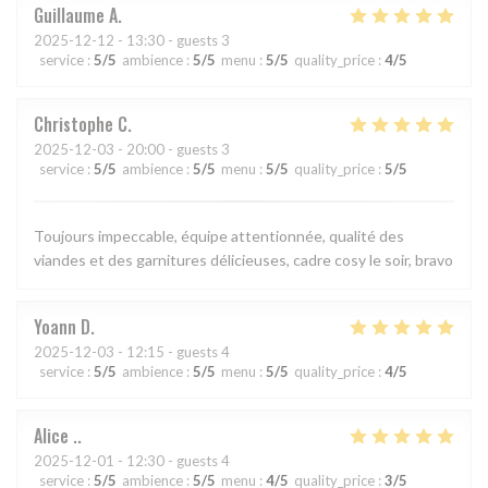
Guillaume
A
2025-12-12
- 13:30 - guests 3
service
:
5
/5
ambience
:
5
/5
menu
:
5
/5
quality_price
:
4
/5
Christophe
C
2025-12-03
- 20:00 - guests 3
service
:
5
/5
ambience
:
5
/5
menu
:
5
/5
quality_price
:
5
/5
Toujours impeccable, équipe attentionnée, qualité des
viandes et des garnitures délicieuses, cadre cosy le soir, bravo
Yoann
D
2025-12-03
- 12:15 - guests 4
service
:
5
/5
ambience
:
5
/5
menu
:
5
/5
quality_price
:
4
/5
Alice
.
2025-12-01
- 12:30 - guests 4
service
:
5
/5
ambience
:
5
/5
menu
:
4
/5
quality_price
:
3
/5