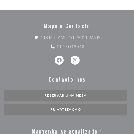
Mapa e Contacto
((abre numa nova j
118 RUE AMELOT 75011 PARIS
01 47 00 90 18
Facebook ((abre numa nova janela))
Instagram ((abre numa nova j
Contacte-nos
RESERVAR UMA MESA
PRIVATIZAÇÃO
Mantenha-se atualizado
*