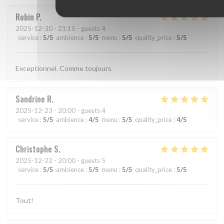
Robin
P
2025-12-30
- 21:15 - guests 4
service
:
5
/5
ambience
:
5
/5
menu
:
5
/5
quality_price
:
5
/5
Exceptionnel. Comme toujours
Sandrine
R
2025-12-23
- 20:00 - guests 4
service
:
5
/5
ambience
:
4
/5
menu
:
5
/5
quality_price
:
4
/5
Christophe
S
2025-12-22
- 20:00 - guests 5
service
:
5
/5
ambience
:
5
/5
menu
:
5
/5
quality_price
:
5
/5
Tout!