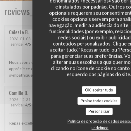
denominados «necessários» são obri
e instalados por padrão. Outros c
reviews_from_our_clients_following_
opcionais requerem seu consentiment
cookies opcionais servem para anali
navegação, medir a audiência do site,
funcionalidades (por exemplo, relaci
Céleste
B
redes sociais) ou exibir publicida
2026-01-03
- 20:00 - guests 2
conteúdos personalizados. Clique 
service
:
4
/5
ambience
:
4
/5
menu
:
5
/5
quality_price
:
4
/5
aceitar tudo', 'Recusar tudo' ou 'Pers
para gerenciar suas preferências. V
alterar suas escolhas a qualquer 
Nous avons découvert ce restaurant et avons beaucoup
clicando no ícone de cookie no canto 
apprécié ce que nous avons mangé. Le personnel était très
esquerdo das páginas do site
sympathique et attentionné. On reviendra
OK, aceitar tudo
Camille
B
2025-12-31
- 19:15 - guests 2
Proíbe todos cookies
service
:
4
/5
ambience
:
4
/5
menu
:
5
/5
quality_price
:
4
/5
Personalizar
Política de proteção de dados pesso
Repas excellent, de très bonne qualité
undefined