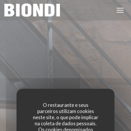
Painel de Gerenciamento de Cookies
O restaurante e seus
parceiros utilizam cookies
neste site, o que pode implicar
na coleta de dados pessoais.
EVENTOS
Os cookies denominados