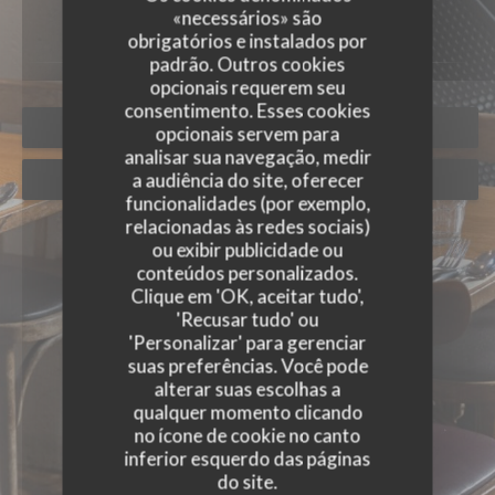
«necessários» são
obrigatórios e instalados por
padrão. Outros cookies
opcionais requerem seu
consentimento. Esses cookies
RESERVAR UMA MESA
opcionais servem para
analisar sua navegação, medir
a audiência do site, oferecer
PRIVATIZAÇÃO
funcionalidades (por exemplo,
relacionadas às redes sociais)
ou exibir publicidade ou
conteúdos personalizados.
Clique em 'OK, aceitar tudo',
'Recusar tudo' ou
'Personalizar' para gerenciar
suas preferências. Você pode
alterar suas escolhas a
qualquer momento clicando
no ícone de cookie no canto
inferior esquerdo das páginas
do site.