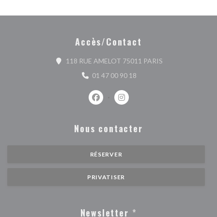
Accès/Contact
((ouvre une nouvel
118 RUE AMELOT 75011 PARIS
01 47 00 90 18
Facebook ((ouvre une nouvelle fenêtr
Instagram ((ouvre une nouvell
Nous contacter
RÉSERVER
PRIVATISER
Newsletter
*