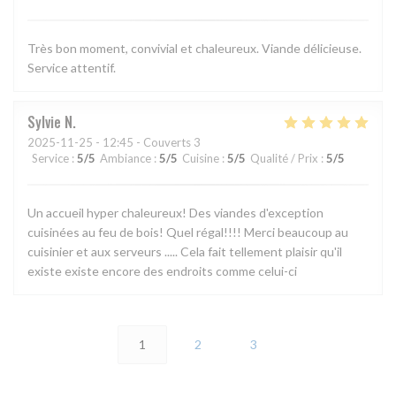
Très bon moment, convivial et chaleureux. Viande délicieuse.
Service attentif.
Sylvie
N
2025-11-25
- 12:45 - Couverts 3
Service
:
5
/5
Ambiance
:
5
/5
Cuisine
:
5
/5
Qualité / Prix
:
5
/5
Un accueil hyper chaleureux! Des viandes d'exception
cuisinées au feu de bois! Quel régal!!!! Merci beaucoup au
cuisinier et aux serveurs ..... Cela fait tellement plaisir qu'il
existe existe encore des endroits comme celui-ci
1
2
3