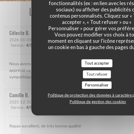
fonctionnalités (ex : en lien avec les r
Les avis de nos clients
sociaux) ou afficher des publicités 
contenus personnalisés. Cliquez sur «
accepter », « Tout refuser » ou «
Personnaliser » pour gérer vos préfér
Céleste
B
Vous pouvez modifier vos choix à t
2026-01-03
- 20:00 - Couverts 2
moment en cliquant sur l'icône représ
Service
:
4
/5
Ambiance
:
4
/5
Cuisine
:
5
/5
Qualité / Prix
:
4
/5
un cookie en bas à gauche des pages du
Tout accepter
Nous avons découvert ce restaurant et avons beaucoup
apprécié ce que nous avons mangé. Le personnel était très
Tout refuser
sympathique et attentionné. On reviendra
Personnaliser
Camille
B
Politique de protection des données à caractère 
Politique de gestion des cookies
2025-12-31
- 19:15 - Couverts 2
Service
:
4
/5
Ambiance
:
4
/5
Cuisine
:
5
/5
Qualité / Prix
:
4
/5
Repas excellent, de très bonne qualité