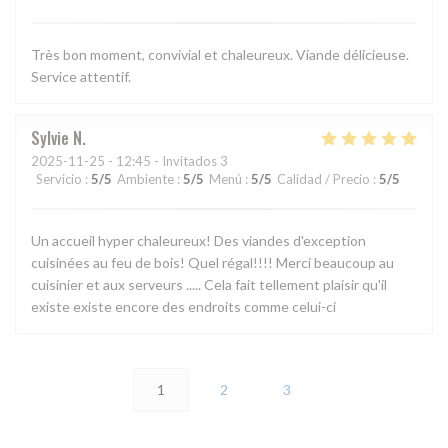
Très bon moment, convivial et chaleureux. Viande délicieuse.
Service attentif.
Sylvie
N
2025-11-25
- 12:45 - Invitados 3
Servicio
:
5
/5
Ambiente
:
5
/5
Menú
:
5
/5
Calidad / Precio
:
5
/5
Un accueil hyper chaleureux! Des viandes d'exception
cuisinées au feu de bois! Quel régal!!!! Merci beaucoup au
cuisinier et aux serveurs ..... Cela fait tellement plaisir qu'il
existe existe encore des endroits comme celui-ci
1
2
3