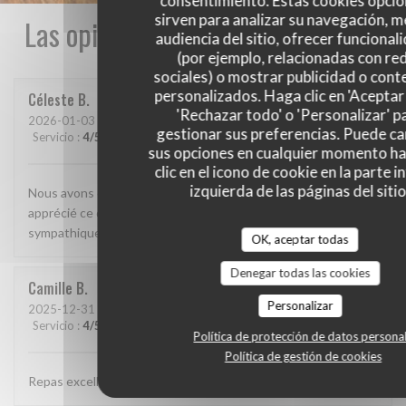
consentimiento. Estas cookies opcio
sirven para analizar su navegación, me
Las opiniones de nuestros clientes
audiencia del sitio, ofrecer funcional
(por ejemplo, relacionadas con re
sociales) o mostrar publicidad o cont
personalizados. Haga clic en 'Aceptar 
Céleste
B
'Rechazar todo' o 'Personalizar' p
2026-01-03
- 20:00 - Invitados 2
gestionar sus preferencias. Puede c
Servicio
:
4
/5
Ambiente
:
4
/5
Menú
:
5
/5
Calidad / Precio
:
4
/5
sus opciones en cualquier momento h
clic en el icono de cookie en la parte i
izquierda de las páginas del sitio
Nous avons découvert ce restaurant et avons beaucoup
apprécié ce que nous avons mangé. Le personnel était très
sympathique et attentionné. On reviendra
OK, aceptar todas
Denegar todas las cookies
Camille
B
Personalizar
2025-12-31
- 19:15 - Invitados 2
Servicio
:
4
/5
Ambiente
:
4
/5
Menú
:
5
/5
Calidad / Precio
:
4
/5
Política de protección de datos persona
Política de gestión de cookies
Repas excellent, de très bonne qualité