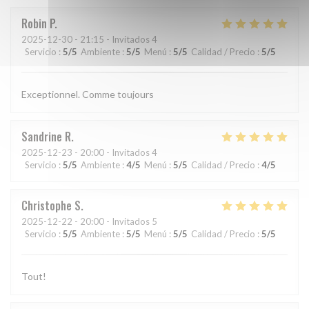
Robin
P
2025-12-30
- 21:15 - Invitados 4
Servicio
:
5
/5
Ambiente
:
5
/5
Menú
:
5
/5
Calidad / Precio
:
5
/5
Exceptionnel. Comme toujours
Sandrine
R
2025-12-23
- 20:00 - Invitados 4
Servicio
:
5
/5
Ambiente
:
4
/5
Menú
:
5
/5
Calidad / Precio
:
4
/5
Christophe
S
2025-12-22
- 20:00 - Invitados 5
Servicio
:
5
/5
Ambiente
:
5
/5
Menú
:
5
/5
Calidad / Precio
:
5
/5
Tout!