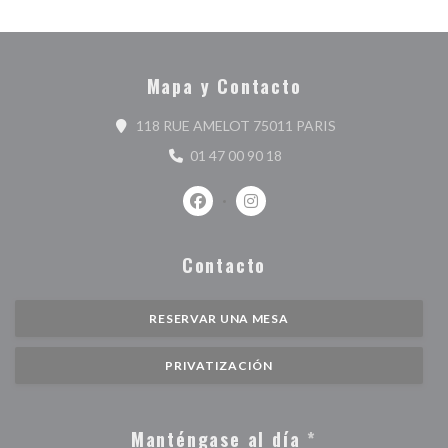
Mapa y Contacto
((abre en una nue
118 RUE AMELOT 75011 PARIS
01 47 00 90 18
Facebook ((abre en una nueva ventan
Instagram ((abre en una nuev
Contacto
RESERVAR UNA MESA
PRIVATIZACIÓN
Manténgase al día
*