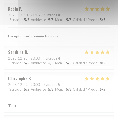
Robin
P
2025-12-30
- 21:15 - Invitados 4
Servicio
:
5
/5
Ambiente
:
5
/5
Menú
:
5
/5
Calidad / Precio
:
5
/5
Exceptionnel. Comme toujours
Sandrine
R
2025-12-23
- 20:00 - Invitados 4
Servicio
:
5
/5
Ambiente
:
4
/5
Menú
:
5
/5
Calidad / Precio
:
4
/5
Christophe
S
2025-12-22
- 20:00 - Invitados 5
Servicio
:
5
/5
Ambiente
:
5
/5
Menú
:
5
/5
Calidad / Precio
:
5
/5
Tout!