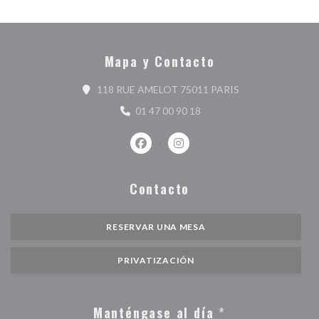
Mapa y Contacto
((abre en una nue
118 RUE AMELOT 75011 PARIS
01 47 00 90 18
Facebook ((abre en una nueva ventan
Instagram ((abre en una nuev
Contacto
RESERVAR UNA MESA
PRIVATIZACIÓN
Manténgase al día
*