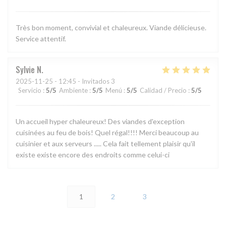
Très bon moment, convivial et chaleureux. Viande délicieuse.
Service attentif.
Sylvie
N
2025-11-25
- 12:45 - Invitados 3
Servicio
:
5
/5
Ambiente
:
5
/5
Menú
:
5
/5
Calidad / Precio
:
5
/5
Un accueil hyper chaleureux! Des viandes d'exception
cuisinées au feu de bois! Quel régal!!!! Merci beaucoup au
cuisinier et aux serveurs ..... Cela fait tellement plaisir qu'il
existe existe encore des endroits comme celui-ci
1
2
3