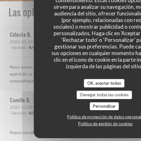
consentimiento. Estas cookies opcio
sirven para analizar su navegación, me
Las opiniones de nuestros clientes
audiencia del sitio, ofrecer funcional
(por ejemplo, relacionadas con re
sociales) o mostrar publicidad o cont
personalizados. Haga clic en 'Aceptar 
Céleste
B
'Rechazar todo' o 'Personalizar' p
2026-01-03
- 20:00 - Invitados 2
gestionar sus preferencias. Puede c
Servicio
:
4
/5
Ambiente
:
4
/5
Menú
:
5
/5
Calidad / Precio
:
4
/5
sus opciones en cualquier momento h
clic en el icono de cookie en la parte i
izquierda de las páginas del sitio
Nous avons découvert ce restaurant et avons beaucoup
apprécié ce que nous avons mangé. Le personnel était très
sympathique et attentionné. On reviendra
OK, aceptar todas
Denegar todas las cookies
Camille
B
Personalizar
2025-12-31
- 19:15 - Invitados 2
Servicio
:
4
/5
Ambiente
:
4
/5
Menú
:
5
/5
Calidad / Precio
:
4
/5
Política de protección de datos persona
Política de gestión de cookies
Repas excellent, de très bonne qualité