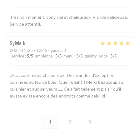
Très bon moment, convivial et chaleureux. Viande délicieuse.
Service attentif.
Sylvie
N
2025-11-25
- 12:45 - guests 3
service
:
5
/5
ambience
:
5
/5
menu
:
5
/5
quality_price
:
5
/5
Un accueil hyper chaleureux! Des viandes d'exception
cuisinées au feu de bois! Quel régal!!!! Merci beaucoup au
cuisinier et aux serveurs ..... Cela fait tellement plaisir qu'il
existe existe encore des endroits comme celui-ci
1
2
3