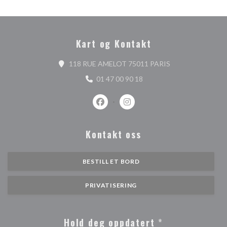
Kart og Kontakt
((åpner i et nytt v
118 RUE AMELOT 75011 PARIS
01 47 00 90 18
Facebook ((åpner i et nytt vindu))
Instagram ((åpner i et nytt vi
Kontakt oss
BESTILL ET BORD
PRIVATISERING
Hold deg oppdatert
*