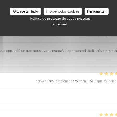
r_clients_following_booking
OK, aceitar tudo
Proíbe todos cookies
Personalizar
Política de proteção de dados pessoais
undefined
service
:
4
/5
ambience
:
4
/5
menu
:
5
/5
quality_price
up apprécié ce que nous avons mangé. Le personnel était très sympat
service
:
4
/5
ambience
:
4
/5
menu
:
5
/5
quality_price