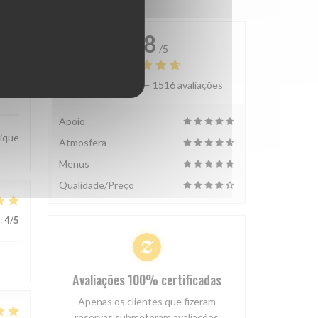
4.8
/5
Avaliação média —
1516 avaliações
:
4
/5
Apoio
hique
Atmosfera
Menus
Qualidade/Preço
:
4
/5
Avaliações 100% certificadas
Apenas os clientes que fizeram
reservas submeteram avaliações