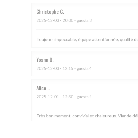
Christophe
C
2025-12-03
- 20:00 - guests 3
Toujours impeccable, équipe attentionnée, qualité des
Yoann
D
2025-12-03
- 12:15 - guests 4
Alice
.
2025-12-01
- 12:30 - guests 4
Très bon moment, convivial et chaleureux. Viande déli
Sylvie
N