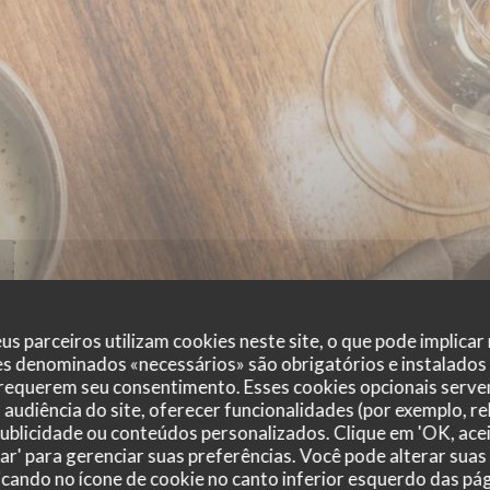
us parceiros utilizam cookies neste site, o que pode implicar
es denominados «necessários» são obrigatórios e instalados
 requerem seu consentimento. Esses cookies opcionais servem
audiência do site, oferecer funcionalidades (por exemplo, r
 publicidade ou conteúdos personalizados. Clique em 'OK, acei
zar' para gerenciar suas preferências. Você pode alterar suas
cando no ícone de cookie no canto inferior esquerdo das pági