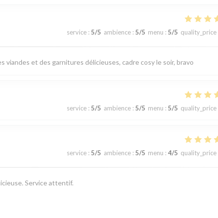
service
:
5
/5
ambience
:
5
/5
menu
:
5
/5
quality_price
 viandes et des garnitures délicieuses, cadre cosy le soir, bravo
service
:
5
/5
ambience
:
5
/5
menu
:
5
/5
quality_price
service
:
5
/5
ambience
:
5
/5
menu
:
4
/5
quality_price
cieuse. Service attentif.