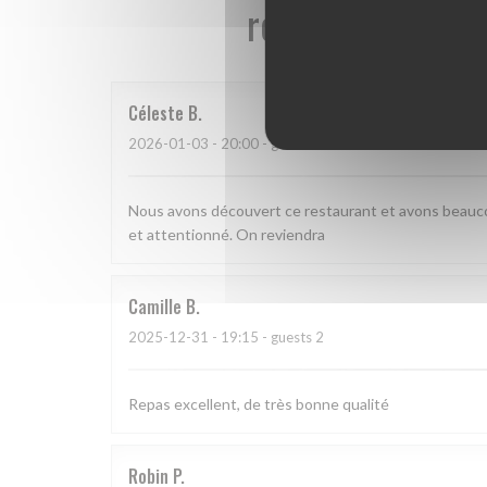
reviews_from_ou
Céleste
B
2026-01-03
- 20:00 - guests 2
Nous avons découvert ce restaurant et avons beauco
et attentionné. On reviendra
Camille
B
2025-12-31
- 19:15 - guests 2
Repas excellent, de très bonne qualité
Robin
P