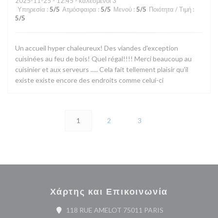
2025-11-25
- 12:45 - καλεσμένοι 3
Υπηρεσία
:
5
/5
Ατμόσφαιρα
:
5
/5
Μενού
:
5
/5
Ποιότητα / Τιμή
:
5
/5
Un accueil hyper chaleureux! Des viandes d'exception
cuisinées au feu de bois! Quel régal!!!! Merci beaucoup au
cuisinier et aux serveurs ..... Cela fait tellement plaisir qu'il
existe existe encore des endroits comme celui-ci
1
2
3
Χάρτης και Επικοινωνία
((ανοίγει σε νέο π
118 RUE AMELOT 75011 PARIS