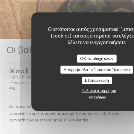
Ο ιστότοπος αυτός χρησιμοποιεί "μπισ
(cookies) και σας επιτρέπει να ελέγξετ
θέλετε να ενεργοποιήσετε
Οι βαθμολογίες πελατών μας
OK, αποδοχή όλων
Απόρριψε όλα τα "μπισκότα" (cookies)
Céleste
B
2026-01-03
- 20:00 - καλεσμένοι 2
Εξατομίκευση
Υπηρεσία
:
4
/5
Ατμόσφαιρα
:
4
/5
Μενού
:
5
/5
Ποιότητα / Τιμή
:
4
/5
Πολιτική απορρήτου
undefined
Nous avons découvert ce restaurant et avons beaucoup
apprécié ce que nous avons mangé. Le personnel était très
sympathique et attentionné. On reviendra