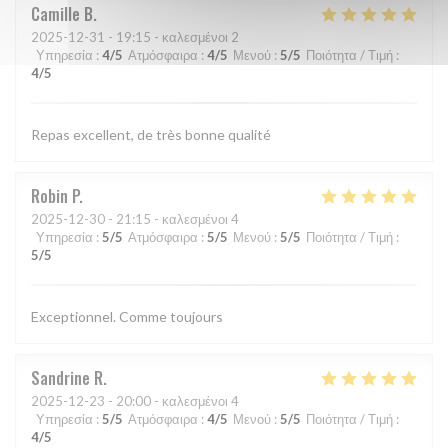
Camille
B
2025-12-31
- 19:15 - καλεσμένοι 2
Υπηρεσία
:
4
/5
Ατμόσφαιρα
:
4
/5
Μενού
:
5
/5
Ποιότητα / Τιμή
:
4
/5
Repas excellent, de très bonne qualité
Robin
P
2025-12-30
- 21:15 - καλεσμένοι 4
Υπηρεσία
:
5
/5
Ατμόσφαιρα
:
5
/5
Μενού
:
5
/5
Ποιότητα / Τιμή
:
5
/5
Exceptionnel. Comme toujours
Sandrine
R
2025-12-23
- 20:00 - καλεσμένοι 4
Υπηρεσία
:
5
/5
Ατμόσφαιρα
:
4
/5
Μενού
:
5
/5
Ποιότητα / Τιμή
:
4
/5