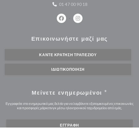
01 47 00 90 18
Facebook ((ανοίγει σε νέο παράθυρο
Instagram ((ανοίγει σε νέο 
Επικοινωνήστε μαζί μας
ΚΆΝΤΕ ΚΡΆΤΗΣΗ ΤΡΑΠΕΖΙΟΎ
ΙΔΙΩΤΙΚΟΠΟΊΗΣΗ
Μείνετε ενημερωμένοι
*
Εγγραφείτε στο ενημερωτικό μας δελτίο για να λαμβάνετε εξατομικευμένες επικοινωνίες
και προσφορές μάρκετινγκ μέσω ηλεκτρονικού ταχυδρομείου από εμάς.
ΕΓΓΡΑΦΉ