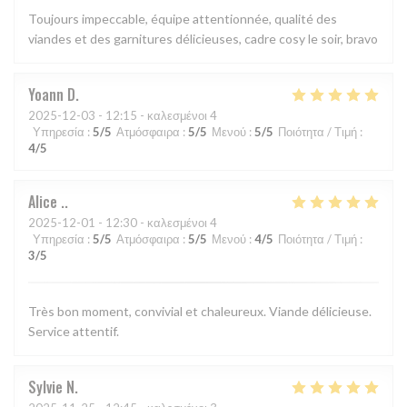
Toujours impeccable, équipe attentionnée, qualité des
viandes et des garnitures délicieuses, cadre cosy le soir, bravo
Yoann
D
2025-12-03
- 12:15 - καλεσμένοι 4
Υπηρεσία
:
5
/5
Ατμόσφαιρα
:
5
/5
Μενού
:
5
/5
Ποιότητα / Τιμή
:
4
/5
Alice
.
2025-12-01
- 12:30 - καλεσμένοι 4
Υπηρεσία
:
5
/5
Ατμόσφαιρα
:
5
/5
Μενού
:
4
/5
Ποιότητα / Τιμή
:
3
/5
Très bon moment, convivial et chaleureux. Viande délicieuse.
Service attentif.
Sylvie
N