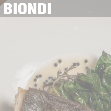
Πίνακας διαχείρισης "Μπισκότων" (Cookies)