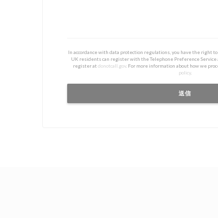
In accordance with data protection regulations, you have the right 
UK residents can register with the Telephone Preference Service
register at
donotcall.gov
. For more information about how we proc
policy
.