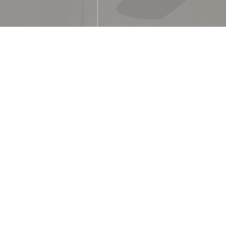
ロノミーク
ン
方法
銀行振込, 現金, ビザ, チ
トブルー