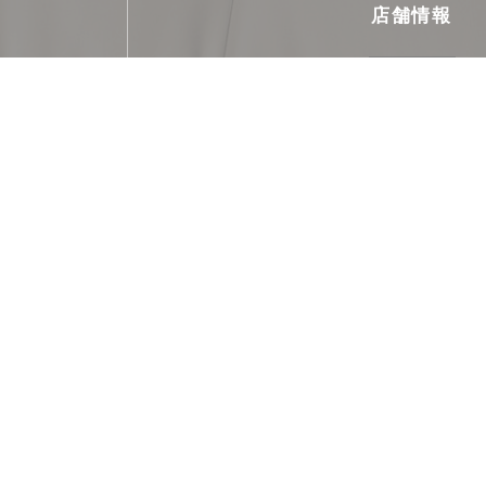
店舗情報
料理
凝固, アルゼンチン, ビスト
ビジネスタイプ
アルゼンチンレストラ
サービス
エアコン付きの客室
ご利用可能なお支払い
レストランチケット, チケ・レストラン (食券) , 
ェック, アメックス, カル