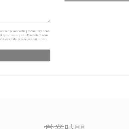
to opt out of marketing communications.
 at
tpsonline.org.uk
. US residents can
ess your data, please see our
privacy
営業時間