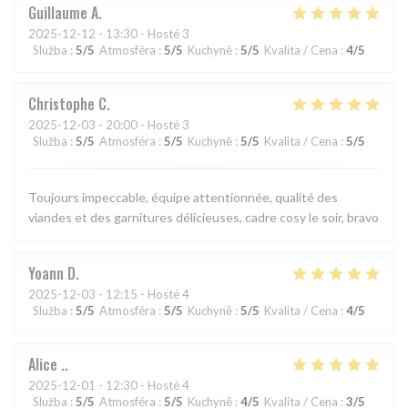
Guillaume
A
2025-12-12
- 13:30 - Hosté 3
Služba
:
5
/5
Atmosféra
:
5
/5
Kuchyně
:
5
/5
Kvalita / Cena
:
4
/5
Christophe
C
2025-12-03
- 20:00 - Hosté 3
Služba
:
5
/5
Atmosféra
:
5
/5
Kuchyně
:
5
/5
Kvalita / Cena
:
5
/5
Toujours impeccable, équipe attentionnée, qualité des
viandes et des garnitures délicieuses, cadre cosy le soir, bravo
Yoann
D
2025-12-03
- 12:15 - Hosté 4
Služba
:
5
/5
Atmosféra
:
5
/5
Kuchyně
:
5
/5
Kvalita / Cena
:
4
/5
Alice
.
2025-12-01
- 12:30 - Hosté 4
Služba
:
5
/5
Atmosféra
:
5
/5
Kuchyně
:
4
/5
Kvalita / Cena
:
3
/5