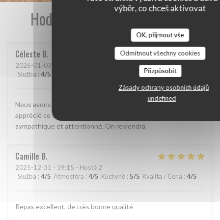
výběr, co chceš aktivovat
Hodnocení našich zákazníků
OK, přijmout vše
Céleste
B
Odmítnout všechny cookies
2026-01-03
- 20:00 - Hosté 2
Přizpůsobit
Služba
:
4
/5
Atmosféra
:
4
/5
Kuchyně
:
5
/5
Kvalita / Cena
:
4
/5
Zásady ochrany osobních údajů
undefined
Nous avons découvert ce restaurant et avons beaucoup
apprécié ce que nous avons mangé. Le personnel était très
sympathique et attentionné. On reviendra
Camille
B
2025-12-31
- 19:15 - Hosté 2
Služba
:
4
/5
Atmosféra
:
4
/5
Kuchyně
:
5
/5
Kvalita / Cena
:
4
/5
Repas excellent, de très bonne qualité