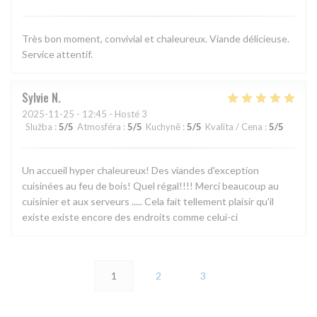
Très bon moment, convivial et chaleureux. Viande délicieuse.
Service attentif.
Sylvie
N
2025-11-25
- 12:45 - Hosté 3
Služba
:
5
/5
Atmosféra
:
5
/5
Kuchyně
:
5
/5
Kvalita / Cena
:
5
/5
Un accueil hyper chaleureux! Des viandes d'exception
cuisinées au feu de bois! Quel régal!!!! Merci beaucoup au
cuisinier et aux serveurs ..... Cela fait tellement plaisir qu'il
existe existe encore des endroits comme celui-ci
1
2
3