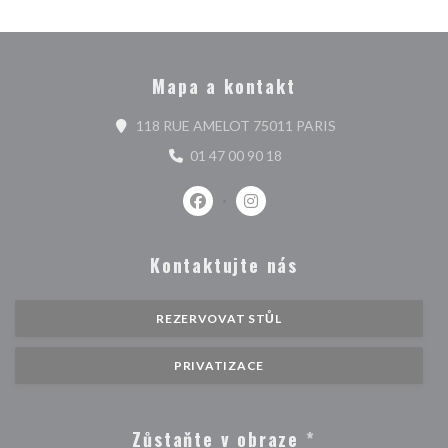
Mapa a kontakt
((otevře se v nov
118 RUE AMELOT 75011 PARIS
01 47 00 90 18
Facebook ((otevře se v novém okně)
Instagram ((otevře se v nové
Kontaktujte nás
REZERVOVAT STŮL
PRIVATIZACE
Zůstaňte v obraze
*