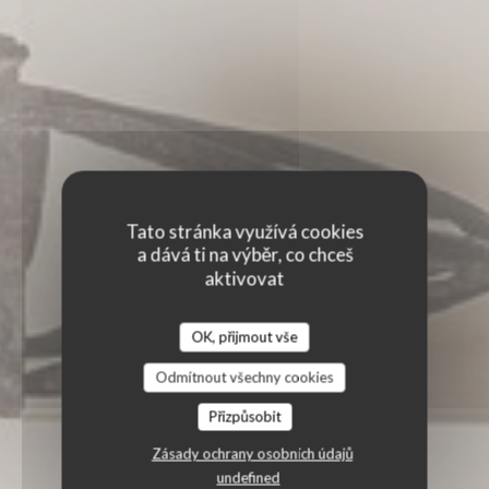
Tato stránka využívá cookies
a dává ti na výběr, co chceš
aktivovat
OK, přijmout vše
Odmítnout všechny cookies
Přizpůsobit
Zásady ochrany osobních údajů
undefined