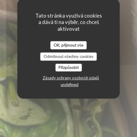
Tato stránka využívá cookies
a dává ti na výběr, co chceš
aktivovat
OK, přijmout vše
Odmítnout všechny cookies
Přizpůsobit
Zásady ochrany osobních údajů
undefined