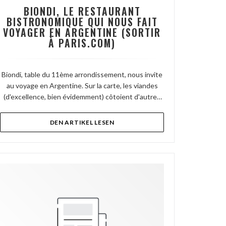
BIONDI, LE RESTAURANT
BISTRONOMIQUE QUI NOUS FAIT
VOYAGER EN ARGENTINE (SORTIR
À PARIS.COM)
Biondi, table du 11ème arrondissement, nous invite
ENSTER))
au voyage en Argentine. Sur la carte, les viandes
(d'excellence, bien évidemment) côtoient d'autres
spécialités du pays de Messi.
((ÖFFNET EIN NEUES FENSTER))
DEN ARTIKEL LESEN