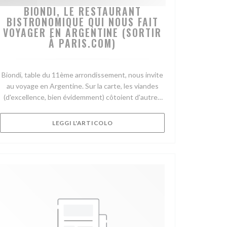
BIONDI, LE RESTAURANT
BISTRONOMIQUE QUI NOUS FAIT
VOYAGER EN ARGENTINE (SORTIR
À PARIS.COM)
Biondi, table du 11ème arrondissement, nous invite
TRA))
au voyage en Argentine. Sur la carte, les viandes
(d'excellence, bien évidemment) côtoient d'autres
spécialités du pays de Messi.
((APRE UNA NUOVA FINESTRA))
LEGGI L'ARTICOLO