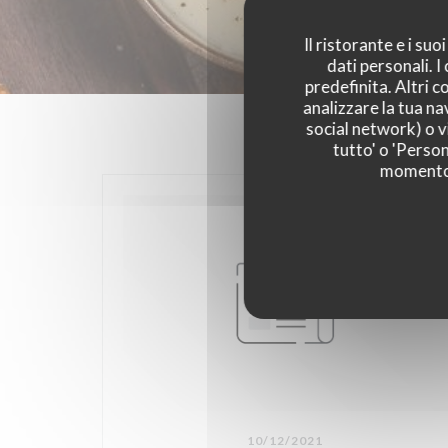
Il ristorante e i su
dati personali. 
predefinita. Altri 
analizzare la tua na
social network) o vi
tutto' o 'Person
momento c
10/12/2021