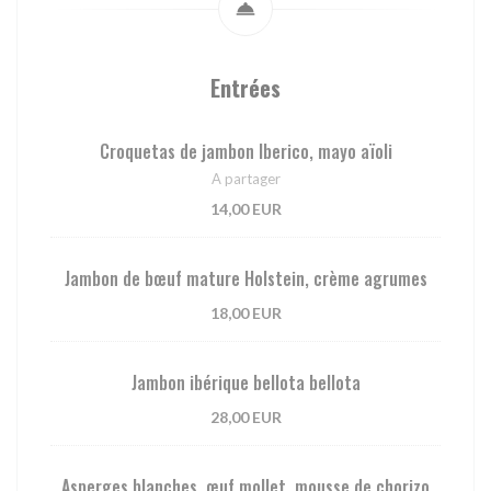
Entrées
Croquetas de jambon Iberico, mayo aïoli
A partager
14,00 EUR
Jambon de bœuf mature Holstein, crème agrumes
18,00 EUR
Jambon ibérique bellota bellota
28,00 EUR
Asperges blanches, œuf mollet, mousse de chorizo