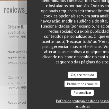
denominados «necessários» são obri
e instalados por padrão. Outros c
reviews_from_our_clients_following_
opcionais requerem seu consentiment
cookies opcionais servem para anali
navegação, medir a audiência do site,
funcionalidades (por exemplo, relaci
Céleste
B
redes sociais) ou exibir publicida
2026-01-03
- 20:00 - guests 2
conteúdos personalizados. Clique 
service
:
4
/5
ambience
:
4
/5
menu
:
5
/5
quality_price
:
4
/5
aceitar tudo', 'Recusar tudo' ou 'Pers
para gerenciar suas preferências. V
alterar suas escolhas a qualquer 
Nous avons découvert ce restaurant et avons beaucoup
clicando no ícone de cookie no canto 
apprécié ce que nous avons mangé. Le personnel était très
esquerdo das páginas do site
sympathique et attentionné. On reviendra
OK, aceitar tudo
Camille
B
2025-12-31
- 19:15 - guests 2
Proíbe todos cookies
service
:
4
/5
ambience
:
4
/5
menu
:
5
/5
quality_price
:
4
/5
Personalizar
Política de proteção de dados pesso
Repas excellent, de très bonne qualité
undefined