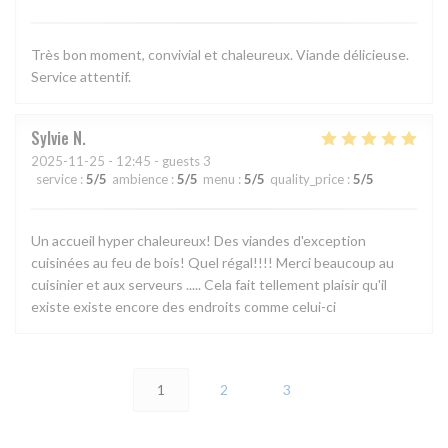
Très bon moment, convivial et chaleureux. Viande délicieuse.
Service attentif.
Sylvie
N
2025-11-25
- 12:45 - guests 3
service
:
5
/5
ambience
:
5
/5
menu
:
5
/5
quality_price
:
5
/5
Un accueil hyper chaleureux! Des viandes d'exception
cuisinées au feu de bois! Quel régal!!!! Merci beaucoup au
cuisinier et aux serveurs ..... Cela fait tellement plaisir qu'il
existe existe encore des endroits comme celui-ci
1
2
3