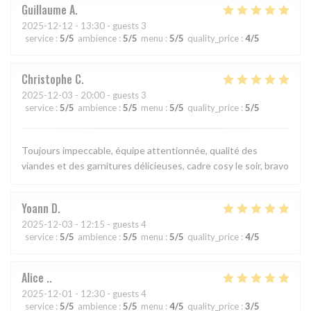
Guillaume
A
2025-12-12
- 13:30 - guests 3
service
:
5
/5
ambience
:
5
/5
menu
:
5
/5
quality_price
:
4
/5
Christophe
C
2025-12-03
- 20:00 - guests 3
service
:
5
/5
ambience
:
5
/5
menu
:
5
/5
quality_price
:
5
/5
Toujours impeccable, équipe attentionnée, qualité des
viandes et des garnitures délicieuses, cadre cosy le soir, bravo
Yoann
D
2025-12-03
- 12:15 - guests 4
service
:
5
/5
ambience
:
5
/5
menu
:
5
/5
quality_price
:
4
/5
Alice
.
2025-12-01
- 12:30 - guests 4
service
:
5
/5
ambience
:
5
/5
menu
:
4
/5
quality_price
:
3
/5