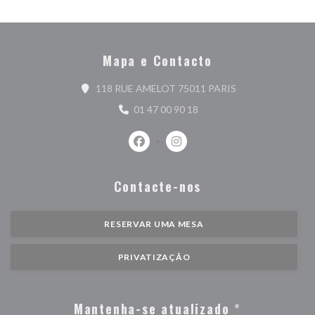
Mapa e Contacto
((abre numa nova j
118 RUE AMELOT 75011 PARIS
01 47 00 90 18
Facebook ((abre numa nova janela))
Instagram ((abre numa nova j
Contacte-nos
RESERVAR UMA MESA
PRIVATIZAÇÃO
Mantenha-se atualizado
*