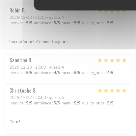
Robin
P
2025-12-30
- 21:15 - guests 4
service
:
5
/5
ambience
:
5
/5
menu
:
5
/5
quality_price
:
5
/5
Exceptionnel. Comme toujours
Sandrine
R
2025-12-23
- 20:00 - guests 4
service
:
5
/5
ambience
:
4
/5
menu
:
5
/5
quality_price
:
4
/5
Christophe
S
2025-12-22
- 20:00 - guests 5
service
:
5
/5
ambience
:
5
/5
menu
:
5
/5
quality_price
:
5
/5
Tout!