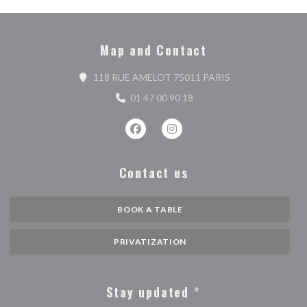
Map and Contact
((opens in a new 
118 RUE AMELOT 75011 PARIS
01 47 00 90 18
Facebook ((opens in a new window))
Instagram ((opens in a new w
Contact us
BOOK A TABLE
PRIVATIZATION
Stay updated
*