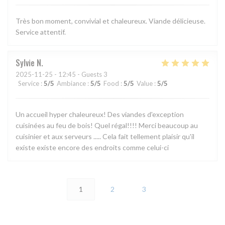
Très bon moment, convivial et chaleureux. Viande délicieuse.
Service attentif.
Sylvie
N
2025-11-25
- 12:45 - Guests 3
Service
:
5
/5
Ambiance
:
5
/5
Food
:
5
/5
Value
:
5
/5
Un accueil hyper chaleureux! Des viandes d'exception
cuisinées au feu de bois! Quel régal!!!! Merci beaucoup au
cuisinier et aux serveurs ..... Cela fait tellement plaisir qu'il
existe existe encore des endroits comme celui-ci
1
2
3