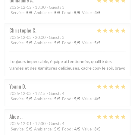
Guillaume
A
2025-12-12
- 13:30 - Guests 3
Service
:
5
/5
Ambiance
:
5
/5
Food
:
5
/5
Value
:
4
/5
Christophe
C
2025-12-03
- 20:00 - Guests 3
Service
:
5
/5
Ambiance
:
5
/5
Food
:
5
/5
Value
:
5
/5
Toujours impeccable, équipe attentionnée, qualité des
viandes et des garnitures délicieuses, cadre cosy le soir, bravo
Yoann
D
2025-12-03
- 12:15 - Guests 4
Service
:
5
/5
Ambiance
:
5
/5
Food
:
5
/5
Value
:
4
/5
Alice
.
2025-12-01
- 12:30 - Guests 4
Service
:
5
/5
Ambiance
:
5
/5
Food
:
4
/5
Value
:
3
/5