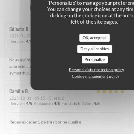
'Personalize' to manage your preferen
Our customer ratings
You can change your choices at any tim
clicking on the cookie icon at the bot
left of the site pages.
Céleste
B
2026-01-03
- 20:00 - Guests 2
OK, accept all
Service
:
4
/5
Ambiance
:
4
/5
Food
:
5
/5
Value
:
4
/5
Deny all cookies
Nous avons découvert ce restaurant et avons beaucoup
Personalize
apprécié ce que nous avons mangé. Le personnel était très
Personal data protection policy
sympathique et attentionné. On reviendra
Cookie management policy
Camille
B
2025-12-31
- 19:15 - Guests 2
Service
:
4
/5
Ambiance
:
4
/5
Food
:
5
/5
Value
:
4
/5
Repas excellent, de très bonne qualité