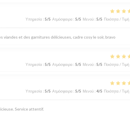
Υπηρεσία
:
5
/5
Ατμόσφαιρα
:
5
/5
Μενού
:
5
/5
Ποιότητα / Τιμή
 viandes et des garnitures délicieuses, cadre cosy le soir, bravo
Υπηρεσία
:
5
/5
Ατμόσφαιρα
:
5
/5
Μενού
:
5
/5
Ποιότητα / Τιμή
Υπηρεσία
:
5
/5
Ατμόσφαιρα
:
5
/5
Μενού
:
4
/5
Ποιότητα / Τιμή
cieuse. Service attentif.