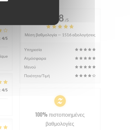
4.8
/5
Μέση βαθμολογία —
1516 αξιολογήσεις
:
4
/5
Υπηρεσία
hique
Ατμόσφαιρα
Μενού
Ποιότητα/Τιμή
:
4
/5
100% πιστοποιημένες
βαθμολογίες