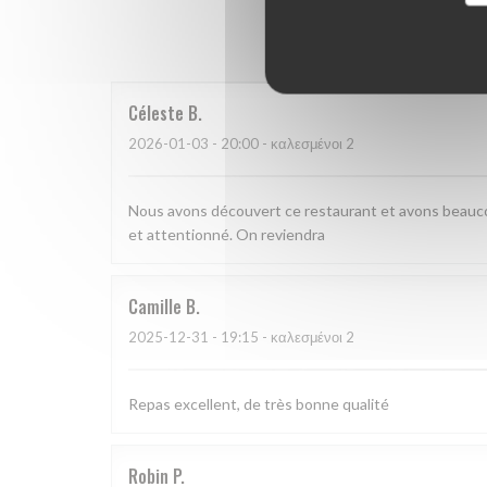
Οι βαθμο
Céleste
B
2026-01-03
- 20:00 - καλεσμένοι 2
Nous avons découvert ce restaurant et avons beauco
et attentionné. On reviendra
Camille
B
2025-12-31
- 19:15 - καλεσμένοι 2
Repas excellent, de très bonne qualité
Robin
P