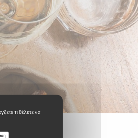
γξετε τι θέλετε να
υση