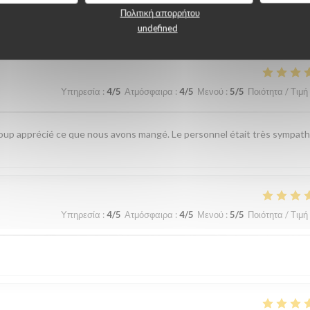
λογίες πελατών μας
Πολιτική απορρήτου
undefined
Υπηρεσία
:
4
/5
Ατμόσφαιρα
:
4
/5
Μενού
:
5
/5
Ποιότητα / Τιμή
up apprécié ce que nous avons mangé. Le personnel était très sympat
Υπηρεσία
:
4
/5
Ατμόσφαιρα
:
4
/5
Μενού
:
5
/5
Ποιότητα / Τιμή