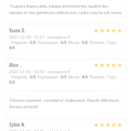
Toujours impeccable, équipe attentionnée, qualité des
viandes et des garnitures délicieuses, cadre cosy le soir, bravo
Yoann
D
2025-12-03
- 12:15 - καλεσμένοι 4
Υπηρεσία
:
5
/5
Ατμόσφαιρα
:
5
/5
Μενού
:
5
/5
Ποιότητα / Τιμή
:
4
/5
Alice
.
2025-12-01
- 12:30 - καλεσμένοι 4
Υπηρεσία
:
5
/5
Ατμόσφαιρα
:
5
/5
Μενού
:
4
/5
Ποιότητα / Τιμή
:
3
/5
Très bon moment, convivial et chaleureux. Viande délicieuse.
Service attentif.
Sylvie
N