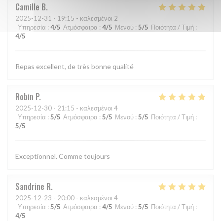
Camille
B
2025-12-31
- 19:15 - καλεσμένοι 2
Υπηρεσία
:
4
/5
Ατμόσφαιρα
:
4
/5
Μενού
:
5
/5
Ποιότητα / Τιμή
:
4
/5
Repas excellent, de très bonne qualité
Robin
P
2025-12-30
- 21:15 - καλεσμένοι 4
Υπηρεσία
:
5
/5
Ατμόσφαιρα
:
5
/5
Μενού
:
5
/5
Ποιότητα / Τιμή
:
5
/5
Exceptionnel. Comme toujours
Sandrine
R
2025-12-23
- 20:00 - καλεσμένοι 4
Υπηρεσία
:
5
/5
Ατμόσφαιρα
:
4
/5
Μενού
:
5
/5
Ποιότητα / Τιμή
:
4
/5