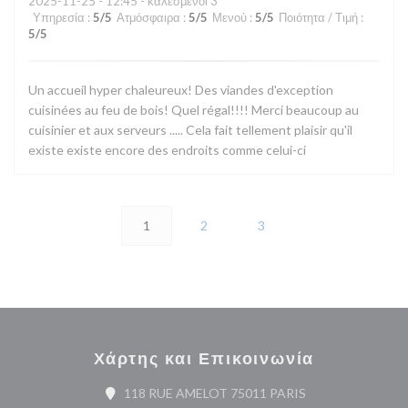
2025-11-25
- 12:45 - καλεσμένοι 3
Υπηρεσία
:
5
/5
Ατμόσφαιρα
:
5
/5
Μενού
:
5
/5
Ποιότητα / Τιμή
:
5
/5
Un accueil hyper chaleureux! Des viandes d'exception
cuisinées au feu de bois! Quel régal!!!! Merci beaucoup au
cuisinier et aux serveurs ..... Cela fait tellement plaisir qu'il
existe existe encore des endroits comme celui-ci
1
2
3
Χάρτης και Επικοινωνία
((ανοίγει σε νέο π
118 RUE AMELOT 75011 PARIS