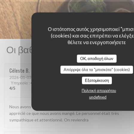
Ο ιστότοπος αυτός χρησιμοποιεί "μπισ
(cookies) και σας επιτρέπει να ελέγξετ
θέλετε να ενεργοποιήσετε
Οι βαθμολογίες πελατών μας
OK, αποδοχή όλων
Απόρριψε όλα τα "μπισκότα" (cookies)
Céleste
B
2026-01-03
- 20:00 - καλεσμένοι 2
Εξατομίκευση
Υπηρεσία
:
4
/5
Ατμόσφαιρα
:
4
/5
Μενού
:
5
/5
Ποιότητα / Τιμή
:
4
/5
Πολιτική απορρήτου
undefined
Nous avons découvert ce restaurant et avons beaucoup
apprécié ce que nous avons mangé. Le personnel était très
sympathique et attentionné. On reviendra