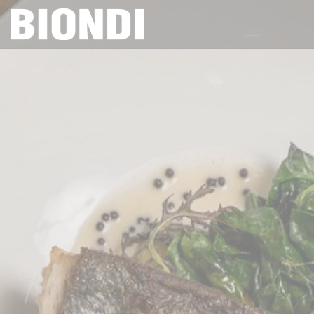
Πίνακας διαχείρισης "Μπισκότων" (Cookies)