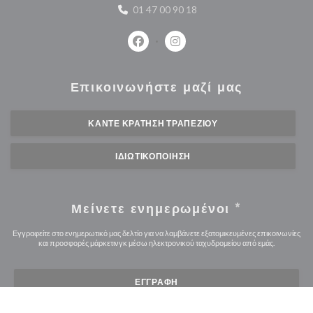
01 47 00 90 18
Facebook ((ανοίγει σε νέο παράθυρο
Instagram ((ανοίγει σε νέο 
Επικοινωνήστε μαζί μας
ΚΆΝΤΕ ΚΡΆΤΗΣΗ ΤΡΑΠΕΖΙΟΎ
ΙΔΙΩΤΙΚΟΠΟΊΗΣΗ
Μείνετε ενημερωμένοι
*
Εγγραφείτε στο ενημερωτικό μας δελτίο για να λαμβάνετε εξατομικευμένες επικοινωνίες
και προσφορές μάρκετινγκ μέσω ηλεκτρονικού ταχυδρομείου από εμάς.
ΕΓΓΡΑΦΉ