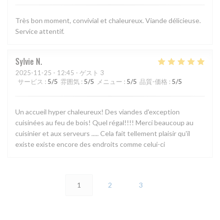
Très bon moment, convivial et chaleureux. Viande délicieuse.
Service attentif.
Sylvie
N
2025-11-25
- 12:45 - ゲスト 3
サービス
:
5
/5
雰囲気
:
5
/5
メニュー
:
5
/5
品質-価格
:
5
/5
Un accueil hyper chaleureux! Des viandes d'exception
cuisinées au feu de bois! Quel régal!!!! Merci beaucoup au
cuisinier et aux serveurs ..... Cela fait tellement plaisir qu'il
existe existe encore des endroits comme celui-ci
1
2
3