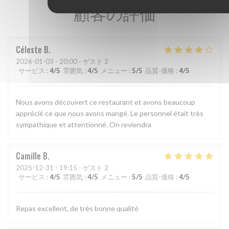
顧客の評価
Céleste
B
2026-01-03
- 20:00 - ゲスト 2
サービス
:
4
/5
雰囲気
:
4
/5
メニュー
:
5
/5
品質-価格
:
4
/5
Nous avons découvert ce restaurant et avons beaucoup
apprécié ce que nous avons mangé. Le personnel était très
sympathique et attentionné. On reviendra
Camille
B
2025-12-31
- 19:15 - ゲスト 2
サービス
:
4
/5
雰囲気
:
4
/5
メニュー
:
5
/5
品質-価格
:
4
/5
Repas excellent, de très bonne qualité