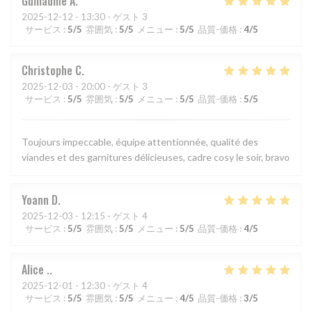
Guillaume
A
2025-12-12
- 13:30 - ゲスト 3
サービス
:
5
/5
雰囲気
:
5
/5
メニュー
:
5
/5
品質-価格
:
4
/5
Christophe
C
2025-12-03
- 20:00 - ゲスト 3
サービス
:
5
/5
雰囲気
:
5
/5
メニュー
:
5
/5
品質-価格
:
5
/5
Toujours impeccable, équipe attentionnée, qualité des
viandes et des garnitures délicieuses, cadre cosy le soir, bravo
Yoann
D
2025-12-03
- 12:15 - ゲスト 4
サービス
:
5
/5
雰囲気
:
5
/5
メニュー
:
5
/5
品質-価格
:
4
/5
Alice
.
2025-12-01
- 12:30 - ゲスト 4
サービス
:
5
/5
雰囲気
:
5
/5
メニュー
:
4
/5
品質-価格
:
3
/5