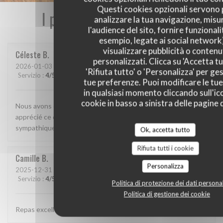
Questi cookies opzionali servono 
I pareri dei nostri clienti
analizzare la tua navigazione, misu
l'audience del sito, fornire funzionali
esempio, legate ai social network
visualizzare pubblicità o contenu
Céleste
B
personalizzati. Clicca su 'Accetta tu
2026-01-03
- 20:00 - Ospiti 2
'Rifiuta tutto' o 'Personalizza' per ges
Servizio
:
4
/5
Atmosfera
:
4
/5
Cucina
:
5
/5
Qualità / Prezzo
:
4
/5
tue preferenze. Puoi modificare le tue
in qualsiasi momento cliccando sull'ic
cookie in basso a sinistra delle pagine d
Nous avons découvert ce restaurant et avons beaucoup
apprécié ce que nous avons mangé. Le personnel était très
sympathique et attentionné. On reviendra
Ok, accetta tutto
Rifiuta tutti i cookie
Camille
B
Personalizza
2025-12-31
- 19:15 - Ospiti 2
Servizio
:
4
/5
Atmosfera
:
4
/5
Cucina
:
5
/5
Qualità / Prezzo
:
4
/5
Politica di protezione dei dati personal
Politica di gestione dei cookie
Repas excellent, de très bonne qualité