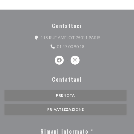
Contattaci
((apre una nuova f
118 RUE AMELOT 75011 PARIS
01 47 00 90 18
Facebook ((apre una nuova finestra))
Instagram ((apre una nuova fi
Contattaci
PRENOTA
PRIVATIZZAZIONE
Rimani informato
*