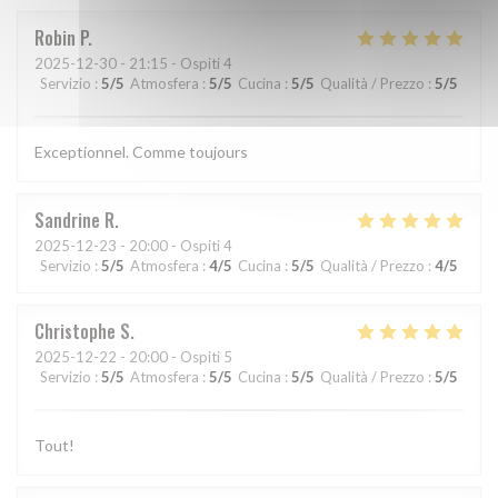
Robin
P
2025-12-30
- 21:15 - Ospiti 4
Servizio
:
5
/5
Atmosfera
:
5
/5
Cucina
:
5
/5
Qualità / Prezzo
:
5
/5
Exceptionnel. Comme toujours
Sandrine
R
2025-12-23
- 20:00 - Ospiti 4
Servizio
:
5
/5
Atmosfera
:
4
/5
Cucina
:
5
/5
Qualità / Prezzo
:
4
/5
Christophe
S
2025-12-22
- 20:00 - Ospiti 5
Servizio
:
5
/5
Atmosfera
:
5
/5
Cucina
:
5
/5
Qualità / Prezzo
:
5
/5
Tout!