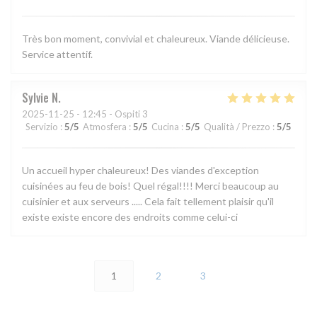
Très bon moment, convivial et chaleureux. Viande délicieuse.
Service attentif.
Sylvie
N
2025-11-25
- 12:45 - Ospiti 3
Servizio
:
5
/5
Atmosfera
:
5
/5
Cucina
:
5
/5
Qualità / Prezzo
:
5
/5
Un accueil hyper chaleureux! Des viandes d'exception
cuisinées au feu de bois! Quel régal!!!! Merci beaucoup au
cuisinier et aux serveurs ..... Cela fait tellement plaisir qu'il
existe existe encore des endroits comme celui-ci
1
2
3