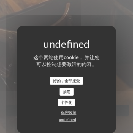
这个网站使用cookie， 并让您
可以控制想要激活的内容。
好的，全部接受
BIONDI
阿根廷餐厅
|
PARIS
禁用
个性化
预订餐位
保密政策
undefined