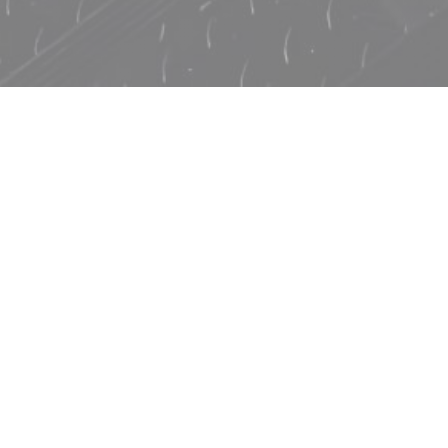
BIONDI
Biondi安装在Amelot街上非常热的美食大动脉上，这要归功于
他的拉丁裔余烬。在此地址中，阿根廷小丑以向邻近的太阳剧
团致敬的名字命名，当地的小酒馆散发着深色的阿根廷口音。
在那块用布宜诺斯艾利斯相同的木炭作为动力的烤架上，法国
风土的精髓在制作精致的菜肴之前就使丸子晒得沸沸扬扬，从
而弥合了南美灵感与当地技术之间的鸿沟。